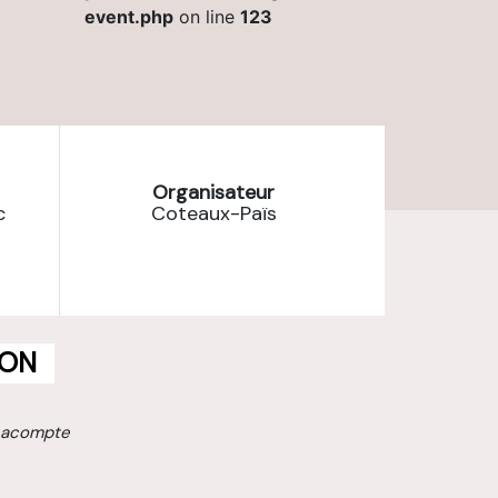
event.php
on line
123
Organisateur
c
Coteaux-Païs
ION
 acompte