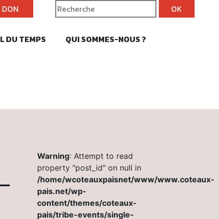
N DON
IL DU TEMPS
QUI SOMMES-NOUS ?
Warning
: Attempt to read
property "post_id" on null in
 –
/home/wcoteauxpaisnet/www/www.coteaux-
pais.net/wp-
content/themes/coteaux-
pais/tribe-events/single-