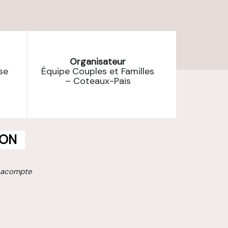
Organisateur
se
Équipe Couples et Familles
– Coteaux-Païs
ION
 acompte