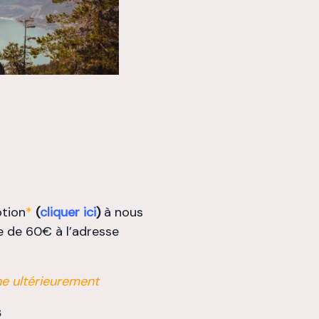
ption
*
(
cliquer ici
)
à nous
e de 60€ à l’adresse
gne ultérieurement
s