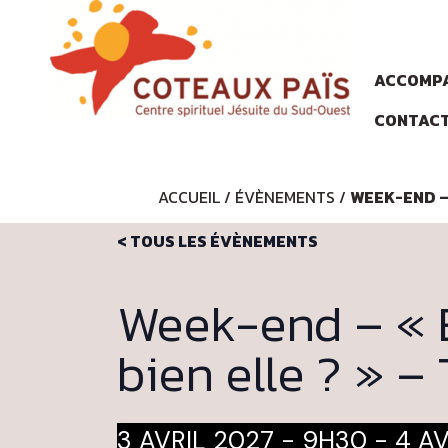
ACCOMPA
CONTAC
ACCUEIL
/
ÉVÈNEMENTS
/
WEEK-END – 
< TOUS LES ÉVÈNEMENTS
Week-end – « E
bien elle ? » –
3 AVRIL 2027 - 9H30
-
4 AV