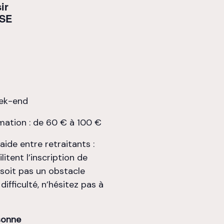
ir
SE
eek-end
mation : de 60 € à 100 €
ide entre retraitants :
itent l’inscription de
 soit pas un obstacle
ifficulté, n’hésitez pas à
sonne