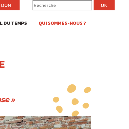
N DON
IL DU TEMPS
QUI SOMMES-NOUS ?
E
se »