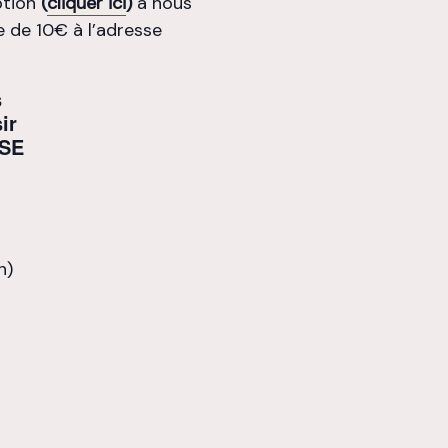
iption
(
cliquer ici
)
à nous
e de 10€ à l’adresse
s
ir
SE
n)