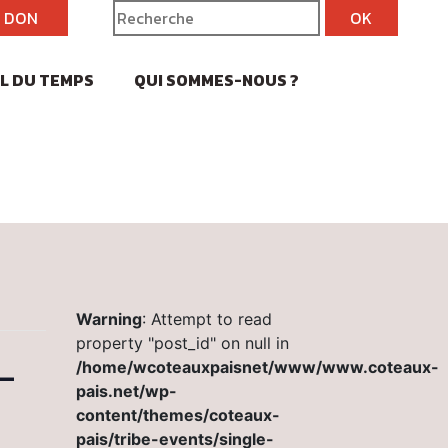
N DON
IL DU TEMPS
QUI SOMMES-NOUS ?
Warning
: Attempt to read
property "post_id" on null in
–
/home/wcoteauxpaisnet/www/www.coteaux-
pais.net/wp-
content/themes/coteaux-
pais/tribe-events/single-