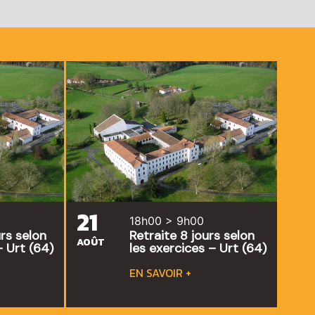
21
18h00 > 9h00
urs selon
Retraite 8 jours selon
AOÛT
– Urt (64)
les exercices – Urt (64)
EN SAVOIR +