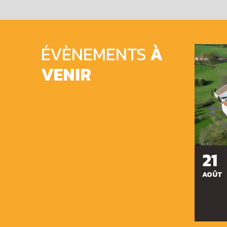
ÉVÈNEMENTS
À
VENIR
21
AOÛT