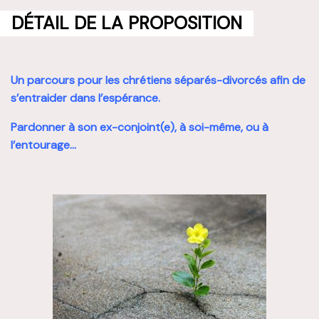
DÉTAIL DE LA PROPOSITION
Un parcours pour les chrétiens séparés-divorcés afin de
s’entraider dans l’espérance.
Pardonner à son ex-conjoint(e), à soi-même, ou à
l’entourage…