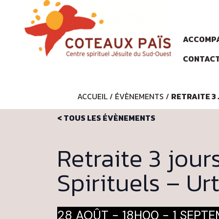
ACCOMPA
CONTAC
ACCUEIL
/
ÉVÈNEMENTS
/
RETRAITE 3 
< TOUS LES ÉVÈNEMENTS
Retraite 3 jour
Spirituels – Urt
28 AOÛT - 18H00
-
1 SEPT