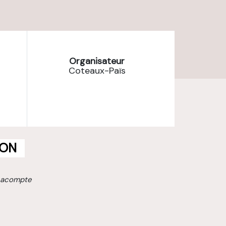
Organisateur
Coteaux-Païs
ION
 acompte