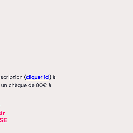
inscription
(
cliquer ici
)
à
c un chèque de 80€ à
s
ir
SE