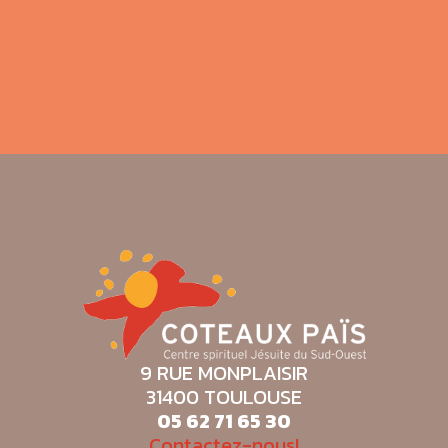
us
libe
hora
!
Isab
9 RUE MONPLAISIR
31400 TOULOUSE
05 62 71 65 30
Contactez-nous!