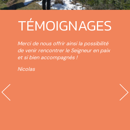
TÉMOIGNAGES
re
Merci de nous offrir ainsi la possibilité
Rend
». Il
de venir rencontrer le Seigneur en paix
des 
et si bien accompagnés !
retr
des 
Nicolas
dent
créa
ur
offi
e
cloc
inal,
d’a
erte
femm
el
que 
e
ense
Appr
nds
just