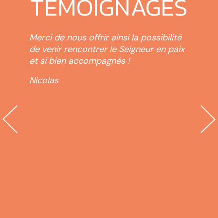
TÉMOIGNAGES
re
Merci de nous offrir ainsi la possibilité
Rend
». Il
de venir rencontrer le Seigneur en paix
des 
et si bien accompagnés !
retr
des 
Nicolas
dent
créa
ur
offi
e
cloc
inal,
d’a
erte
femm
el
que 
e
ense
Appr
nds
just
us
libe
hora
!