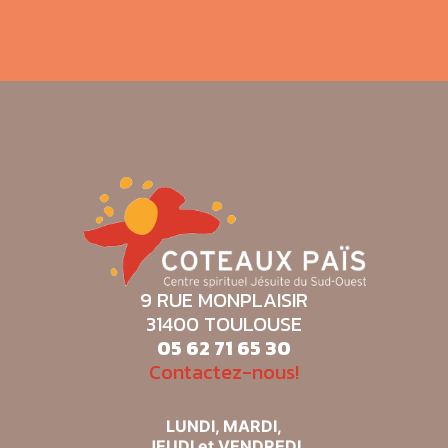
Isab
9 RUE MONPLAISIR
31400 TOULOUSE
05 62 71 65 30
Contactez-nous!
LUNDI, MARDI,
JEUDI et VENDREDI