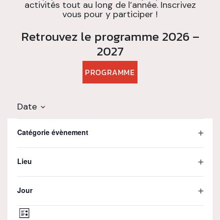
activités tout au long de l’année. Inscrivez
vous pour y participer !
Retrouvez le programme 2026 –
2027
PROGRAMME
Date
Sélectionnez
La
Filtres
une
novembre 2026
modification
Catégorie évènement
date.
de
Ouvrir
l'une
10
les
des
Lieu
filtres
entrées
Ouvrir
du
les
formulaire
NOV
Jour
filtres
entraînera
Ouvrir
l'actualisation
Navigation
les
de
Liste