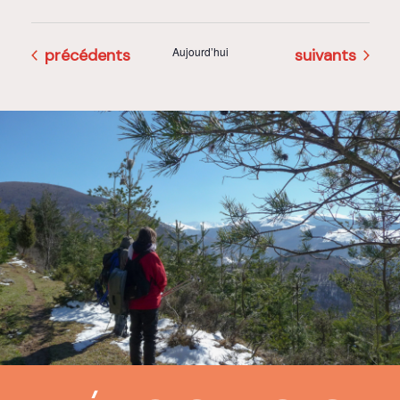
Évènement
Aujourd’hui
Évènement
précédents
suivants