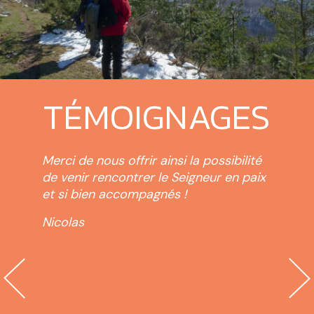
TÉMOIGNAGES
re
Merci de nous offrir ainsi la possibilité
Rend
». Il
de venir rencontrer le Seigneur en paix
des 
et si bien accompagnés !
retr
des 
Nicolas
dent
créa
ur
offi
e
cloc
inal,
d’a
erte
femm
el
que 