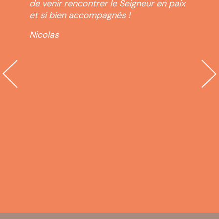
». Il
de venir rencontrer le Seigneur en paix
des 
et si bien accompagnés !
retr
des 
Nicolas
dent
créa
ur
offi
e
cloc
inal,
d’a
erte
femm
el
que 
e
ense
Appr
nds
just
us
libe
hora
!
Isab