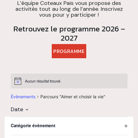
L’équipe Coteaux Païs vous propose des
activités tout au long de l’année. Inscrivez
vous pour y participer !
Retrouvez le programme 2026 –
2027
PROGRAMME
Aucun résultat trouvé.
Notice
Évènements
Parcours "Aimer et choisir la vie"
Date
Sélectionnez
La
Filtres
une
modification
Catégorie évènement
Aujourd’hui
Évènements
précédents
date.
de
Ouvrir
l'une